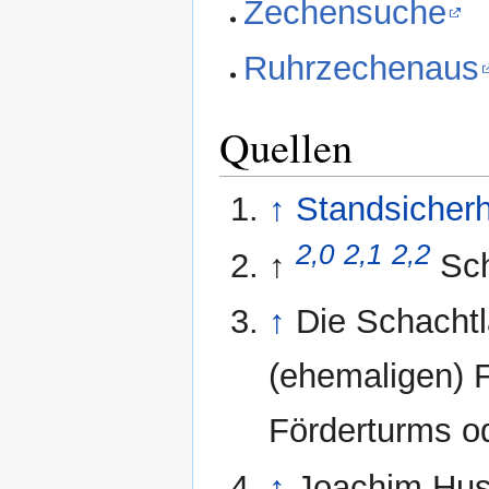
Zechensuche
Ruhrzechenaus
Quellen
↑
Standsicherh
2,0
2,1
2,2
↑
Sc
↑
Die Schachtl
(ehemaligen) 
Förderturms o
↑
Joachim Hu