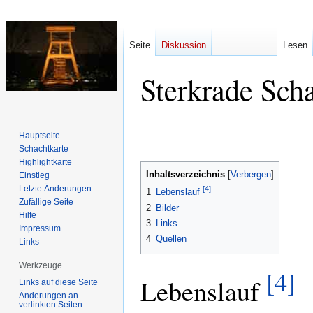
Seite
Diskussion
Lesen
Sterkrade Sch
Zur
Zur
Hauptseite
Navigation
Suche
Schachtkarte
springen
springen
Highlightkarte
Inhaltsverzeichnis
Einstieg
Letzte Änderungen
[4]
1
Lebenslauf
Zufällige Seite
2
Bilder
Hilfe
3
Links
Impressum
4
Quellen
Links
Werkzeuge
[4]
Lebenslauf
Links auf diese Seite
Änderungen an
verlinkten Seiten