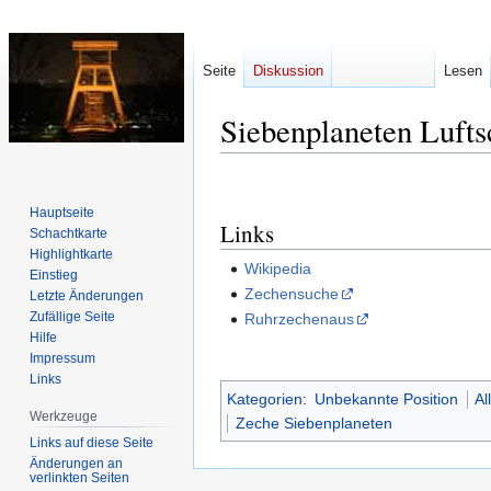
Seite
Diskussion
Lesen
Siebenplaneten Lufts
Zur
Zur
Navigation
Suche
Hauptseite
Links
springen
springen
Schachtkarte
Highlightkarte
Wikipedia
Einstieg
Zechensuche
Letzte Änderungen
Zufällige Seite
Ruhrzechenaus
Hilfe
Impressum
Links
Kategorien
:
Unbekannte Position
Al
Werkzeuge
Zeche Siebenplaneten
Links auf diese Seite
Änderungen an
verlinkten Seiten