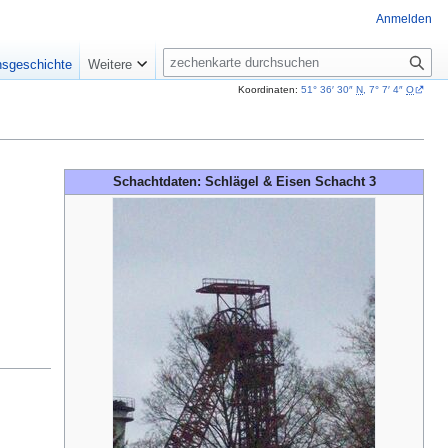
Anmelden
Suche
nsgeschichte
Weitere
Koordinaten:
51° 36′ 30″
N
,
7° 7′ 4″
O
Schachtdaten: Schlägel & Eisen Schacht 3