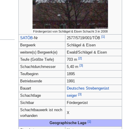
Fördergerüst von Schlägel & Eisen Schacht 3 in 2008
[1]
SATÖB
-Nr
2577/5719/001/TÖB
Bergwerk
Schlägel & Eisen
weitere(s) Bergwerk(e)
Ewald/Schlägel & Eisen
[2]
Teufe (Größte Tiefe)
703 m
[3]
Schachtdurchmesser
5,40 m
Teufbeginn
1895
Betriebsende
1991
Bauart
Deutsches Strebengerüst
[3]
Schachtlage
seiger
Sichtbar
Fördergerüst
Schachtbauwerk ist noch
X
vorhanden
[1]
Geographische Lage