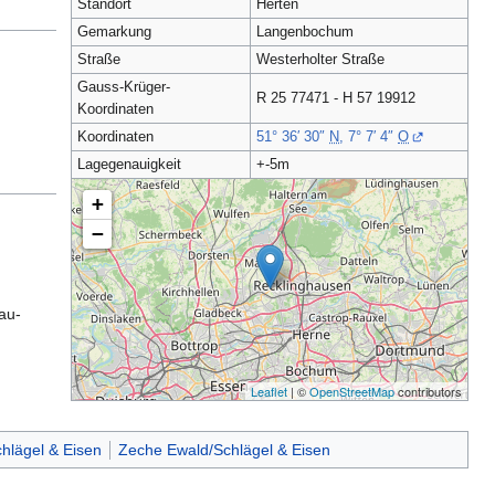
Standort
Herten
Gemarkung
Langenbochum
Straße
Westerholter Straße
Gauss-Krüger-
R 25 77471 - H 57 19912
Koordinaten
Koordinaten
51° 36′ 30″
N
,
7° 7′ 4″
O
Lagegenauigkeit
+-5m
+
−
au-
Leaflet
| ©
OpenStreetMap
contributors
hlägel & Eisen
Zeche Ewald/Schlägel & Eisen