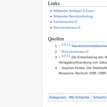
Links
Wikipedia Schlägel & Eisen
Wikipedia Benutzerbeitrag
Zechensuche
Ruhrzechenaus
Quellen
1,0
1,1
↑
Standsicherheitsbeurte
↑
Ruhrzechenaus
.
3,0
3,1
↑
Die Entwickelung des N
Verlagsbuchhandlung von Julius
↑
Joachim Huske:
Die Steinkohl
Museums, Bochum 2006, ISBN 
Kategorien
:
Alle Schächte
Schacht 