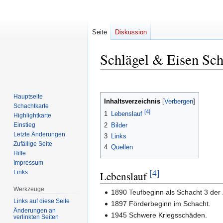
Seite
Diskussion
Schlägel & Eisen Sch
Zur
Zur
Navigation
Suche
Hauptseite
Inhaltsverzeichnis
springen
springen
Schachtkarte
[4]
1
Lebenslauf
Highlightkarte
2
Bilder
Einstieg
Letzte Änderungen
3
Links
Zufällige Seite
4
Quellen
Hilfe
Impressum
[4]
Links
Lebenslauf
Werkzeuge
1890 Teufbeginn als Schacht 3 der
Links auf diese Seite
1897 Förderbeginn im Schacht.
Änderungen an
1945 Schwere Kriegsschäden.
verlinkten Seiten