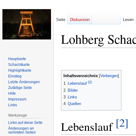
Seite
Diskussion
Lesen
Lohberg Schac
Zur
Zur
Hauptseite
Navigation
Suche
Schachtkarte
springen
springen
Highlightkarte
Inhaltsverzeichnis
Einstieg
Letzte Änderungen
[2]
1
Lebenslauf
Zufällige Seite
2
Bilder
Hilfe
3
Links
Impressum
4
Quellen
Links
Werkzeuge
[2]
Lebenslauf
Links auf diese Seite
Änderungen an
verlinkten Seiten