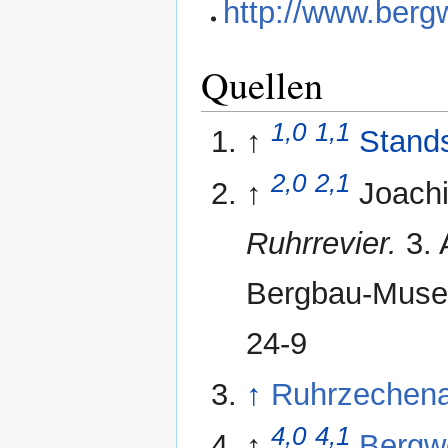
http://www.berg
Quellen
1,0
1,1
↑
Stands
2,0
2,1
↑
Joach
Ruhrrevier.
3. 
Bergbau-Muse
24-9
↑
Ruhrzechen
4,0
4,1
↑
Bergw