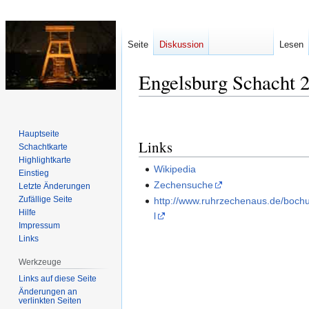
Seite
Diskussion
Lesen
Engelsburg Schacht 
Zur
Zur
Navigation
Suche
Hauptseite
Links
springen
springen
Schachtkarte
Highlightkarte
Wikipedia
Einstieg
Zechensuche
Letzte Änderungen
Zufällige Seite
http://www.ruhrzechenaus.de/boch
Hilfe
l
Impressum
Links
Werkzeuge
Links auf diese Seite
Änderungen an
verlinkten Seiten