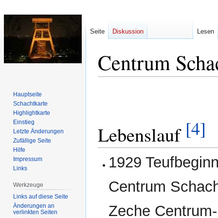
Seite
Diskussion
Lesen
Centrum Scha
Zur
Zur
Hauptseite
Navigation
Suche
Schachtkarte
springen
springen
Highlightkarte
[4]
Einstieg
Lebenslauf
Letzte Änderungen
Zufällige Seite
Hilfe
1929 Teufbeginn
Impressum
Links
Centrum Schach
Werkzeuge
Links auf diese Seite
Änderungen an
Zeche Centrum-
verlinkten Seiten