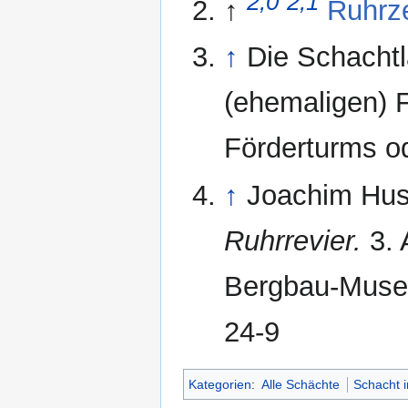
2,0
2,1
↑
Ruhrz
↑
Die Schachtl
(ehemaligen) 
Förderturms o
↑
Joachim Hu
Ruhrrevier.
3. 
Bergbau-Muse
24-9
Kategorien
:
Alle Schächte
Schacht 