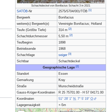
Schachtdeckel von Bonifacius Schacht 3 in 2021
[1]
SATÖB
-Nr
2575/5704/001/TÖB
Bergwerk
Bonifacius
weitere(s) Bergwerk(e)
Vereinigte Bonifacius; Holland
[2]
Teufe (Größte Tiefe)
314 m
[2]
Schachtdurchmesser
5,50 m
Teufbeginn
1898
Betriebsende
1968
[3]
Schachtlage
seiger
Sichtbar
Schachtdeckel
[2]
Geographische Lage
Standort
Essen
Gemarkung
Kray
Straße
Munscheidstraße
Gauss-Krüger-Koordinaten
R 25 75701.00 - H 57 04171.00
Koordinaten
51° 28′ 1″
N
,
7° 5′ 19″
O
Lagegenauigkeit
+-5m