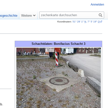
Anmelden
Suche
nsgeschichte
Weitere
Koordinaten:
51° 28′ 1″
N
,
7° 5′ 19″
O
Schachtdaten: Bonifacius Schacht 3
eb.