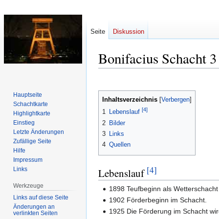
Seite
Diskussion
Bonifacius Schacht 3
Zur
Zur
Navigation
Suche
Hauptseite
Inhaltsverzeichnis
springen
springen
Schachtkarte
[4]
1
Lebenslauf
Highlightkarte
2
Bilder
Einstieg
Letzte Änderungen
3
Links
Zufällige Seite
4
Quellen
Hilfe
Impressum
[4]
Links
Lebenslauf
Werkzeuge
1898 Teufbeginn als Wetterschacht 
Links auf diese Seite
1902 Förderbeginn im Schacht.
Änderungen an
1925 Die Förderung im Schacht wird 
verlinkten Seiten