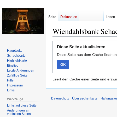
Seite
Diskussion
Lesen
Wiendahlsbank Scha
Zur
Zur
Diese Seite aktualisieren
Navigation
Suche
Hauptseite
Diese Seite aus dem Cache lösche
springen
springen
Schachtkarte
Highlightkarte
OK
Einstieg
Letzte Änderungen
Zufällige Seite
Leert den Cache einer Seite und erzwin
Hilfe
Impressum
Links
Datenschutz
Über zechenkarte
Haftungsau
Werkzeuge
Links auf diese Seite
Änderungen an
verlinkten Seiten