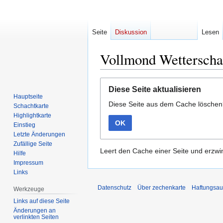
Seite
Diskussion
Lesen
Vollmond Wetterscha
Zur
Zur
Diese Seite aktualisieren
Navigation
Suche
Hauptseite
Diese Seite aus dem Cache lösche
springen
springen
Schachtkarte
Highlightkarte
OK
Einstieg
Letzte Änderungen
Zufällige Seite
Leert den Cache einer Seite und erzwin
Hilfe
Impressum
Links
Datenschutz
Über zechenkarte
Haftungsau
Werkzeuge
Links auf diese Seite
Änderungen an
verlinkten Seiten