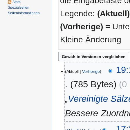
die Eingabetaste o
Atom
Spezialseiten
Legende:
(Aktuell)
Seiten­­informationen
(Vorherige)
= Unter
Kleine Änderung
28.
19:
Aktuell
Vorherige
Mai
2012
785 Bytes
0
„
Vereinigte Säl
Bessere Zuordn
11.
17: