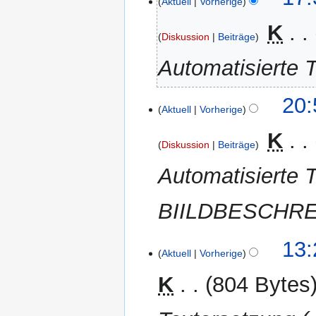
Aktuell
Vorherige
Mai
2012
‎
K
Diskussion
Beiträge
Automatisierte T
28.
20:
Aktuell
Vorherige
April
2012
‎
K
Diskussion
Beiträge
Automatisierte T
BIILDBESCHR
7.
13:
Aktuell
Vorherige
April
2012
K
804 Bytes