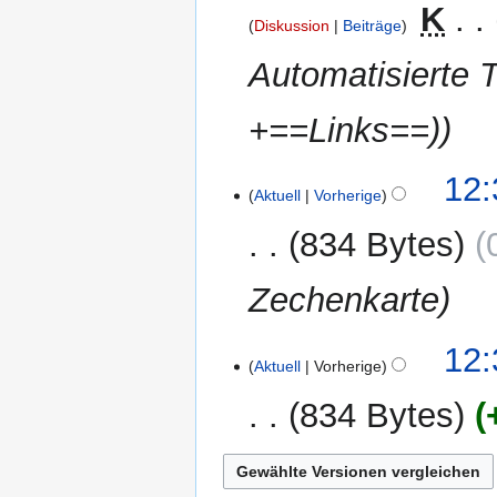
2012
‎
K
Diskussion
Beiträge
Automatisierte 
+==Links==)
25.
12:
Aktuell
Vorherige
März
2012
834 Bytes
Zechenkarte
12:
Aktuell
Vorherige
834 Bytes
K
e