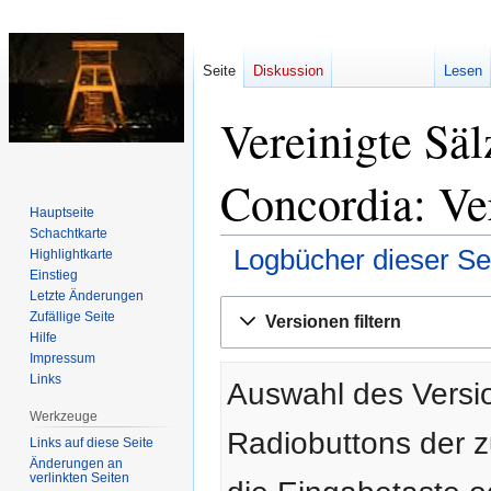
Seite
Diskussion
Lesen
Vereinigte Sä
Concordia: Ve
Hauptseite
Schachtkarte
Logbücher dieser Se
Highlightkarte
Einstieg
Letzte Änderungen
Zur
Zur
Zufällige Seite
Versionen filtern
Navigation
Suche
Hilfe
springen
springen
Impressum
Links
Auswahl des Versio
Werkzeuge
Radiobuttons der 
Links auf diese Seite
Änderungen an
verlinkten Seiten