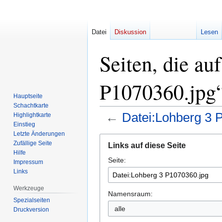
Datei
Diskussion
Lesen
Seiten, die au
P1070360.jpg“
Hauptseite
Schachtkarte
←
Datei:Lohberg 3 
Highlightkarte
Einstieg
Letzte Änderungen
Zur
Zur
Zufällige Seite
Links auf diese Seite
Navigation
Suche
Hilfe
Seite:
springen
springen
Impressum
Links
Werkzeuge
Namensraum:
Spezialseiten
alle
Druckversion