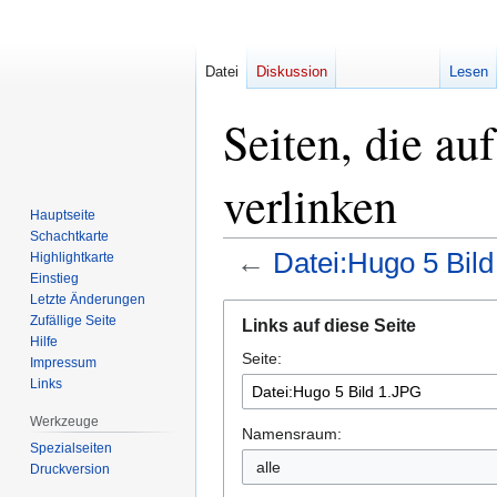
Datei
Diskussion
Lesen
Seiten, die au
verlinken
Hauptseite
Schachtkarte
←
Datei:Hugo 5 Bil
Highlightkarte
Einstieg
Letzte Änderungen
Zur
Zur
Zufällige Seite
Links auf diese Seite
Navigation
Suche
Hilfe
Seite:
springen
springen
Impressum
Links
Werkzeuge
Namensraum:
Spezialseiten
alle
Druckversion