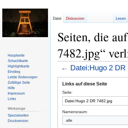
Datei
Diskussion
Lesen
Seiten, die a
7482.jpg“ ver
Hauptseite
Schachtkarte
←
Datei:Hugo 2 DR 
Highlightkarte
Einstieg
Letzte Änderungen
Zur
Zur
Zufällige Seite
Links auf diese Seite
Navigation
Suche
Hilfe
Seite:
springen
springen
Impressum
Links
Werkzeuge
Namensraum:
Spezialseiten
alle
Druckversion