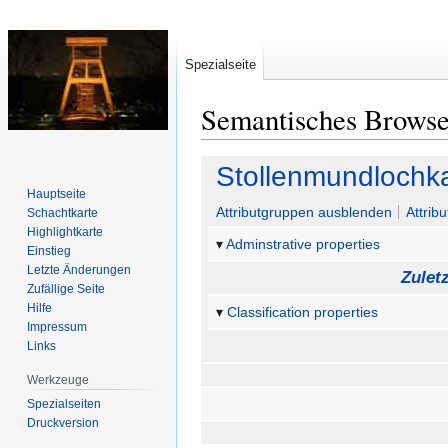
Spezialseite
Semantisches Brows
Zur
Zur
Stollenmundlochk
Navigation
Suche
Hauptseite
springen
springen
Attributgruppen ausblenden
Attrib
Schachtkarte
Highlightkarte
Adminstrative properties
Einstieg
Letzte Änderungen
Zulet
Zufällige Seite
Hilfe
Classification properties
Impressum
Links
Werkzeuge
Spezialseiten
Druckversion