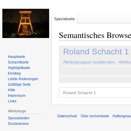
Spezialseite
Semantisches Brows
Zur
Zur
Roland Schacht 1
Navigation
Suche
Hauptseite
springen
springen
Attributgruppen ausblenden
Attrib
Schachtkarte
Highlightkarte
Einstieg
Letzte Änderungen
Zufällige Seite
Hilfe
Impressum
Links
Werkzeuge
Datenschutz
Über zechenkarte
Haftungsau
Spezialseiten
Druckversion