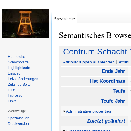
Spezialseite
Semantisches Brows
Zur
Zur
Centrum Schacht 
Navigation
Suche
Hauptseite
springen
springen
Attributgruppen ausblenden
Attrib
Schachtkarte
Highlightkarte
Ende Jahr
Einstieg
Letzte Änderungen
Hat Koordinate
Zufällige Seite
Hilfe
Teufe
Impressum
Teufe Jahr
Links
Adminstrative properties
Werkzeuge
Spezialseiten
Zuletzt geändert
Druckversion