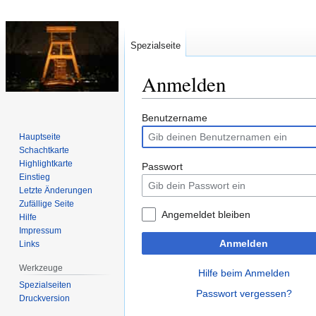
Spezialseite
Anmelden
Zur
Zur
Benutzername
Navigation
Suche
Hauptseite
springen
springen
Schachtkarte
Highlightkarte
Passwort
Einstieg
Letzte Änderungen
Zufällige Seite
Angemeldet bleiben
Hilfe
Impressum
Anmelden
Links
Werkzeuge
Hilfe beim Anmelden
Spezialseiten
Passwort vergessen?
Druckversion