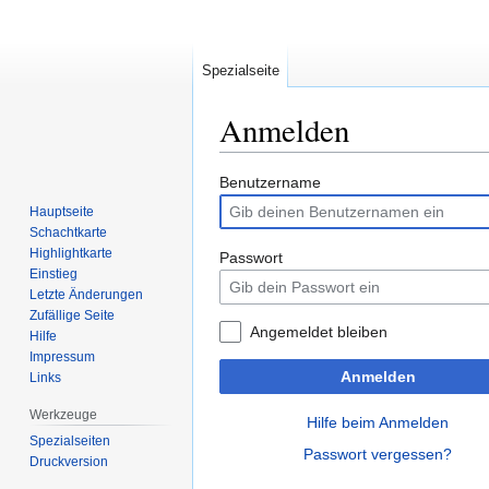
Spezialseite
Anmelden
Zur
Zur
Benutzername
Navigation
Suche
Hauptseite
springen
springen
Schachtkarte
Highlightkarte
Passwort
Einstieg
Letzte Änderungen
Zufällige Seite
Angemeldet bleiben
Hilfe
Impressum
Anmelden
Links
Werkzeuge
Hilfe beim Anmelden
Spezialseiten
Passwort vergessen?
Druckversion