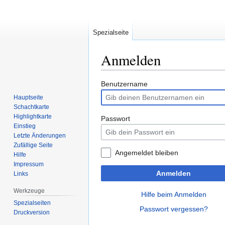
Spezialseite
Anmelden
Zur
Zur
Benutzername
Navigation
Suche
Hauptseite
springen
springen
Schachtkarte
Highlightkarte
Passwort
Einstieg
Letzte Änderungen
Zufällige Seite
Angemeldet bleiben
Hilfe
Impressum
Anmelden
Links
Werkzeuge
Hilfe beim Anmelden
Spezialseiten
Passwort vergessen?
Druckversion