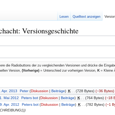
Lesen
Quelltext anzeigen
Versio
chacht: Versionsgeschichte
ere die Radiobuttons der zu vergleichenden Versionen und drücke die Eingab
uellen Version,
(Vorherige)
= Unterschied zur vorherigen Version,
K
= Kleine 
. Apr. 2013
‎
Peter
Diskussion
Beiträge
‎
K
728 Bytes
−36 Bytes
11. Mai 2012
‎
Peters bot
Diskussion
Beiträge
‎
K
764 Bytes
−18 
9. Apr. 2012
‎
Peters bot
Diskussion
Beiträge
‎
K
782 Bytes
−1 B
SCHREIBUNG1)