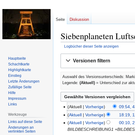
Seite
Diskussion
Siebenplaneten Lufts
Logbücher dieser Seite anzeigen
Zur
Zur
Hauptseite
Versionen filtern
Navigation
Suche
Schachtkarte
springen
springen
Highlightkarte
Einstieg
Auswahl des Versionsunterschieds: Marki
Letzte Änderungen
Legende:
(Aktuell)
= Unterschied zur akt
Zufällige Seite
Hilfe
Impressum
Links
Aktuell
Vorherige
09:54, 4
4.
April
Werkzeuge
Aktuell
Vorherige
18:19, 
11.
2013
Links auf diese Seite
Mai
Aktuell
Vorherige
00:10, 2
29.
Änderungen an
2012
BIILDBESCHREIBUNG1 +BILDBE
April
verlinkten Seiten