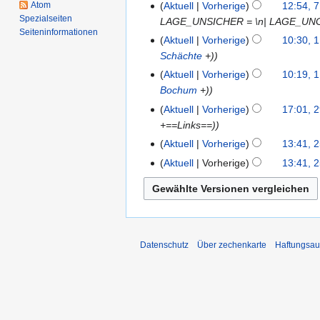
2012
Atom
Aktuell
Vorherige
12:54, 7
7.
Spezialseiten
LAGE_UNSICHER = \n| LAGE_UNG
April
Seiten­­informationen
2012
Aktuell
Vorherige
10:30, 1
1.
Schächte
+)
April
2012
Aktuell
Vorherige
10:19, 1
Bochum
+)
Aktuell
Vorherige
17:01, 
29.
+==Links==)
März
2012
Aktuell
Vorherige
13:41, 
25.
März
Aktuell
Vorherige
13:41, 
2012
K
e
i
n
e
Datenschutz
Über zechenkarte
Haftungsau
B
e
a
r
b