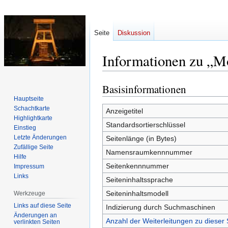
Seite
Diskussion
Informationen zu „Mo
Basisinformationen
Zur
Zur
Navigation
Suche
Hauptseite
Schachtkarte
springen
springen
Anzeigetitel
Highlightkarte
Standardsortierschlüssel
Einstieg
Letzte Änderungen
Seitenlänge (in Bytes)
Zufällige Seite
Namensraumkennnummer
Hilfe
Seitenkennnummer
Impressum
Links
Seiteninhaltssprache
Seiteninhaltsmodell
Werkzeuge
Links auf diese Seite
Indizierung durch Suchmaschinen
Änderungen an
Anzahl der Weiterleitungen zu dieser 
verlinkten Seiten