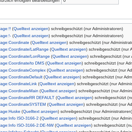
kürzlich erfolgten Bearbeitungen
0
lage:!!
(
Quelltext anzeigen
) schreibgeschützt (nur Administratoren)
lage:!-
(
Quelltext anzeigen
) schreibgeschützt (nur Administratoren)
lage:Coordinate
(
Quelltext anzeigen
) schreibgeschützt (nur Administra
lage:Coordinate/LatRange
(
Quelltext anzeigen
) schreibgeschützt (nur 
lage:Coordinate/LonRange
(
Quelltext anzeigen
) schreibgeschützt (nur
lage:Coordinate/to DMS
(
Quelltext anzeigen
) schreibgeschützt (nur Ad
lage:CoordinateComplex
(
Quelltext anzeigen
) schreibgeschützt (nur Ad
lage:CoordinateDefault
(
Quelltext anzeigen
) schreibgeschützt (nur Adm
lage:CoordinateLink
(
Quelltext anzeigen
) schreibgeschützt (nur Admini
lage:CoordinateMain
(
Quelltext anzeigen
) schreibgeschützt (nur Admini
lage:CoordinateRR DEFAULT
(
Quelltext anzeigen
) schreibgeschützt (n
lage:CoordinateSYSTEM
(
Quelltext anzeigen
) schreibgeschützt (nur A
lage:Huske
(
Quelltext anzeigen
) schreibgeschützt (nur Administratoren
lage:Info ISO-3166-2
(
Quelltext anzeigen
) schreibgeschützt (nur Admin
lage:Info ISO-3166-2:DE-NW
(
Quelltext anzeigen
) schreibgeschützt (n