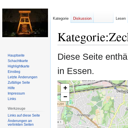
Kategorie
Diskussion
Lesen
Kategorie
:
Zec
Zur
Zur
Diese Seite enthä
Hauptseite
Navigation
Suche
Schachtkarte
springen
springen
Highlightkarte
in Essen.
Einstieg
Letzte Änderungen
Zufällige Seite
+
Hilfe
Impressum
−
Links
Werkzeuge
Links auf diese Seite
Änderungen an
verlinkten Seiten