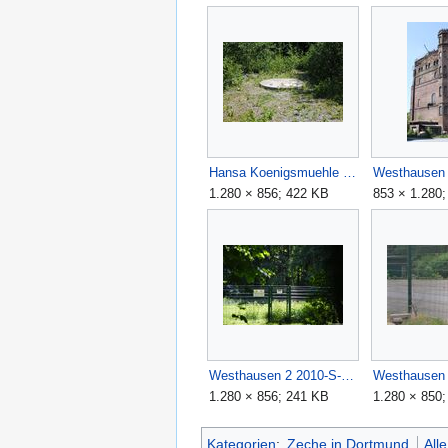
Hansa Koenigsmuehle 2010-S-Abdeckung 1.jpg
1.280 × 856; 422 KB
853 × 1.280
Westhausen 2 2010-S-Umzaeunung.jpg
Westhausen
1.280 × 856; 241 KB
1.280 × 850
Kategorien
:
Zeche in Dortmund
All