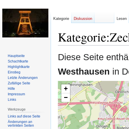
Kategorie
Diskussion
Lesen
Kategorie
:
Zec
Zur
Zur
Diese Seite enthäl
Hauptseite
Navigation
Suche
Schachtkarte
springen
springen
Highlightkarte
Westhausen
in D
Einstieg
Letzte Änderungen
Zufällige Seite
+
Hilfe
Impressum
−
Links
Werkzeuge
Links auf diese Seite
Änderungen an
verlinkten Seiten