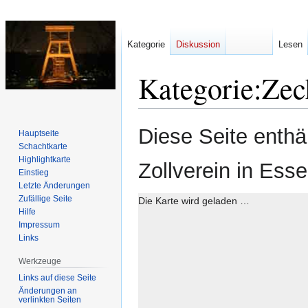
Kategorie
Diskussion
Lesen
Kategorie
:
Zec
Zur
Zur
Diese Seite enthä
Hauptseite
Navigation
Suche
Schachtkarte
springen
springen
Highlightkarte
Zollverein in Es
Einstieg
Letzte Änderungen
Zufällige Seite
Die Karte wird geladen …
Hilfe
Impressum
Links
Werkzeuge
Links auf diese Seite
Änderungen an
verlinkten Seiten