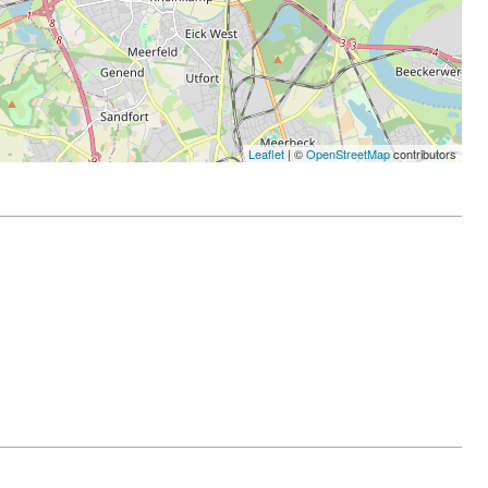
Leaflet
| ©
OpenStreetMap
contributors