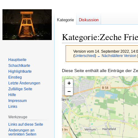
Kategorie
Diskussion
Kategorie
:
Zeche Frie
Version vom 14. September 2022, 14:
(
Unterschied
)
← Nächstältere Version
Hauptseite
Schachtkarte
Zur
Zur
Diese Seite enthält alle Einträge der 
Highlightkarte
Navigation
Suche
Einstieg
+
Letzte Änderungen
springen
springen
Zufällige Seite
−
Hilfe
Impressum
Links
Werkzeuge
Links auf diese Seite
Änderungen an
verlinkten Seiten