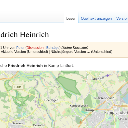
Lesen
Quelltext anzeigen
Versio
drich Heinrich
01 Uhr von
Peter
(
Diskussion
|
Beiträge
)
(kleine Korrektur)
| Aktuelle Version (Unterschied) | Nächstjüngere Version → (Unterschied)
Zeche
Friedrich Heinrich
in Kamp-Lintfort.