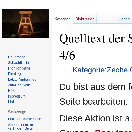
Kategorie
Diskussion
Lesen
Quelltext der
4/6
Hauptseite
Schachtkarte
←
Kategorie:Zeche 
Highlightkarte
Einstieg
Letzte Änderungen
Zur
Zur
Du bist aus dem f
Zufällige Seite
Navigation
Suche
Hilfe
springen
springen
Impressum
Seite bearbeiten:
Links
Werkzeuge
Diese Aktion ist a
Links auf diese Seite
Änderungen an
verlinkten Seiten