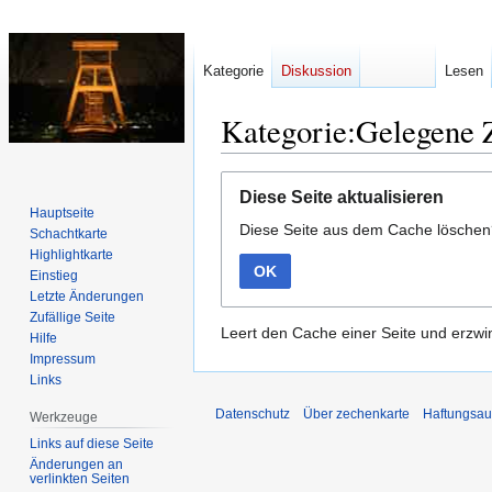
Kategorie
Diskussion
Lesen
Kategorie:Gelegene 
Zur
Zur
Diese Seite aktualisieren
Navigation
Suche
Hauptseite
Diese Seite aus dem Cache lösche
springen
springen
Schachtkarte
Highlightkarte
OK
Einstieg
Letzte Änderungen
Zufällige Seite
Leert den Cache einer Seite und erzwin
Hilfe
Impressum
Links
Datenschutz
Über zechenkarte
Haftungsau
Werkzeuge
Links auf diese Seite
Änderungen an
verlinkten Seiten