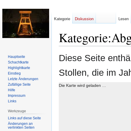
Kategorie
Diskussion
Lesen
Kategorie
:
Abg
Zur
Zur
Diese Seite enthä
Hauptseite
Navigation
Suche
Schachtkarte
springen
springen
Highlightkarte
Stollen, die im J
Einstieg
Letzte Änderungen
Zufällige Seite
Die Karte wird geladen …
Hilfe
Impressum
Links
Werkzeuge
Links auf diese Seite
Änderungen an
verlinkten Seiten