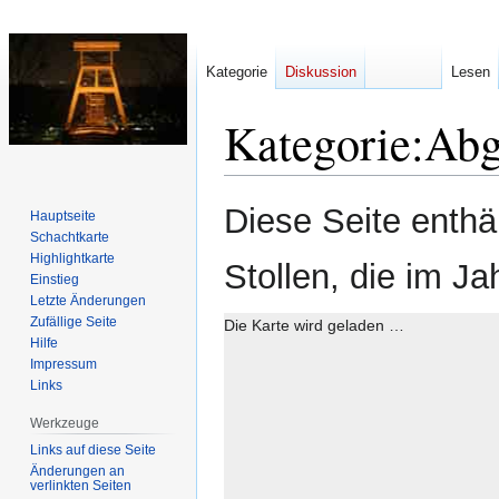
Kategorie
Diskussion
Lesen
Kategorie
:
Abg
Zur
Zur
Diese Seite enthä
Hauptseite
Navigation
Suche
Schachtkarte
springen
springen
Highlightkarte
Stollen, die im J
Einstieg
Letzte Änderungen
Zufällige Seite
Die Karte wird geladen …
Hilfe
Impressum
Links
Werkzeuge
Links auf diese Seite
Änderungen an
verlinkten Seiten