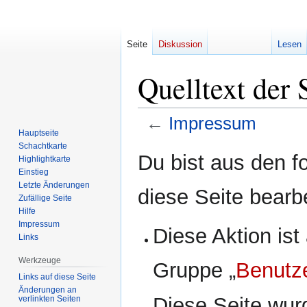
Seite
Diskussion
Lesen
Quelltext der
←
Impressum
Hauptseite
Schachtkarte
Zur
Zur
Du bist aus den f
Highlightkarte
Navigation
Suche
Einstieg
springen
springen
Letzte Änderungen
diese Seite bearb
Zufällige Seite
Hilfe
Impressum
Diese Aktion ist
Links
Werkzeuge
Gruppe „
Benutz
Links auf diese Seite
Änderungen an
Diese Seite wur
verlinkten Seiten