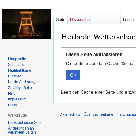
Seite
Diskussion
Lesen
Herbede Wetterschac
Zur
Zur
Diese Seite aktualisieren
Navigation
Suche
Hauptseite
Diese Seite aus dem Cache lösche
springen
springen
Schachtkarte
Highlightkarte
OK
Einstieg
Letzte Änderungen
Zufällige Seite
Leert den Cache einer Seite und erzwin
Hilfe
Impressum
Links
Datenschutz
Über zechenkarte
Haftungsau
Werkzeuge
Links auf diese Seite
Änderungen an
verlinkten Seiten