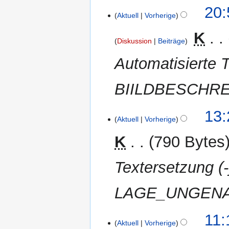
28.
20:
Aktuell
Vorherige
April
2012
‎
K
Diskussion
Beiträge
Automatisierte T
BIILDBESCHR
7.
13:
Aktuell
Vorherige
April
2012
K
790 Bytes
Textersetzung 
LAGE_UNGENAU
1.
11:
Aktuell
Vorherige
April