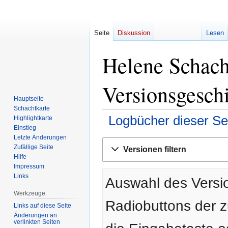
Seite
Diskussion
Lesen
Helene Schach
Versionsgesch
Hauptseite
Schachtkarte
Logbücher dieser Se
Highlightkarte
Einstieg
Letzte Änderungen
Zur
Zur
Zufällige Seite
Versionen filtern
Navigation
Suche
Hilfe
springen
springen
Impressum
Links
Auswahl des Versio
Werkzeuge
Radiobuttons der 
Links auf diese Seite
Änderungen an
verlinkten Seiten