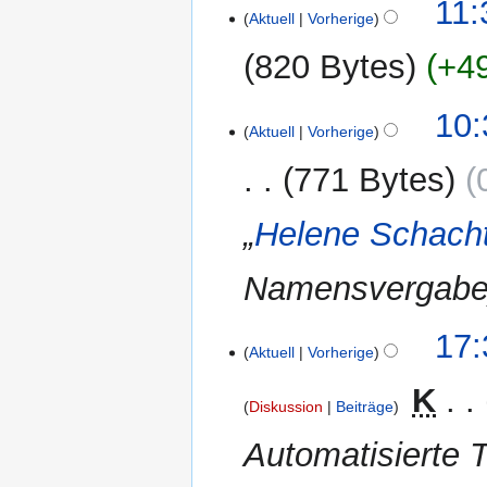
6.
11:
Aktuell
Vorherige
April
2013
820 Bytes
+4
13.
10:
Aktuell
Vorherige
Juni
2012
771 Bytes
„
Helene Schacht
Namensvergab
11.
17:
Aktuell
Vorherige
Mai
2012
‎
K
Diskussion
Beiträge
Automatisierte T