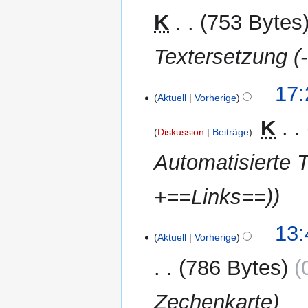
2012
K
753 Bytes
Textersetzung (-
29.
17:
Aktuell
Vorherige
März
2012
‎
K
Diskussion
Beiträge
Automatisierte 
+==Links==)
25.
13:
Aktuell
Vorherige
März
2012
786 Bytes
Zechenkarte