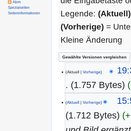
die Eingabetaste o
Atom
Spezialseiten
Legende:
(Aktuell)
Seiten­­informationen
(Vorherige)
= Unter
Kleine Änderung
6.
19:
Aktuell
Vorherige
Februar
2026
1.757 Bytes
22.
15:
Aktuell
Vorherige
Mai
2023
1.712 Bytes
+
und Bild ergänz