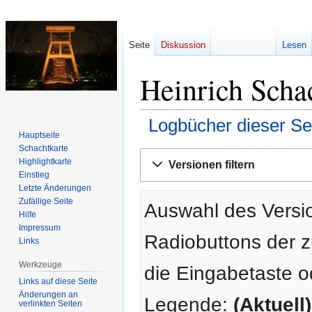
Seite
Diskussion
Lesen
Heinrich Schac
Logbücher dieser Se
Hauptseite
Schachtkarte
Zur
Zur
Highlightkarte
Versionen filtern
Navigation
Suche
Einstieg
springen
springen
Letzte Änderungen
Zufällige Seite
Auswahl des Versio
Hilfe
Impressum
Radiobuttons der 
Links
Werkzeuge
die Eingabetaste o
Links auf diese Seite
Änderungen an
Legende:
(Aktuell)
verlinkten Seiten