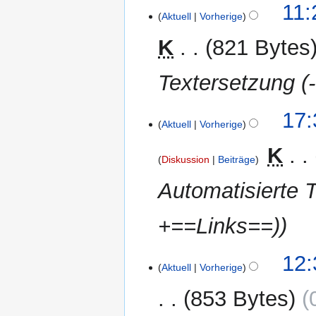
11:
Aktuell
Vorherige
K
821 Bytes
Textersetzung (-
29.
17:
Aktuell
Vorherige
März
2012
‎
K
Diskussion
Beiträge
Automatisierte 
+==Links==)
25.
12:
Aktuell
Vorherige
März
2012
853 Bytes