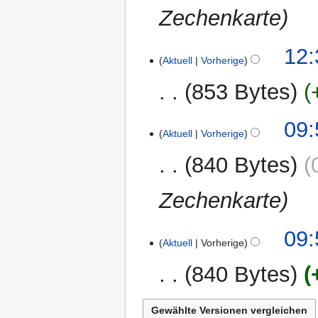
Zechenkarte
12:
Aktuell
Vorherige
853 Bytes
K
09:
e
Aktuell
Vorherige
i
840 Bytes
n
e
Zechenkarte
B
e
a
09:
r
Aktuell
Vorherige
b
840 Bytes
e
i
K
t
e