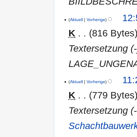
BIILDBESCHR
7.
12:
Aktuell
Vorherige
April
2012
K
816 Bytes
Textersetzung 
LAGE_UNGENAU
1.
11:
Aktuell
Vorherige
April
2012
K
779 Bytes
Textersetzung (-
Schachtbauwer