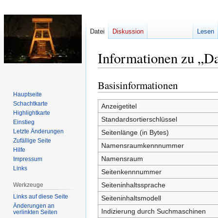
Datei
Diskussion
Lesen
Informationen zu „D
Basisinformationen
Zur
Zur
Navigation
Suche
Hauptseite
Schachtkarte
springen
springen
Anzeigetitel
Highlightkarte
Standardsortierschlüssel
Einstieg
Letzte Änderungen
Seitenlänge (in Bytes)
Zufällige Seite
Namensraumkennnummer
Hilfe
Namensraum
Impressum
Links
Seitenkennnummer
Seiteninhaltssprache
Werkzeuge
Links auf diese Seite
Seiteninhaltsmodell
Änderungen an
Indizierung durch Suchmaschinen
verlinkten Seiten