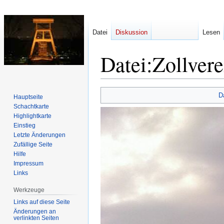
Datei
Diskussion
Lesen
Datei
:
Zollver
Zur
Zur
D
Hauptseite
Navigation
Suche
Schachtkarte
springen
springen
Highlightkarte
Einstieg
Letzte Änderungen
Zufällige Seite
Hilfe
Impressum
Links
Werkzeuge
Links auf diese Seite
Änderungen an
verlinkten Seiten