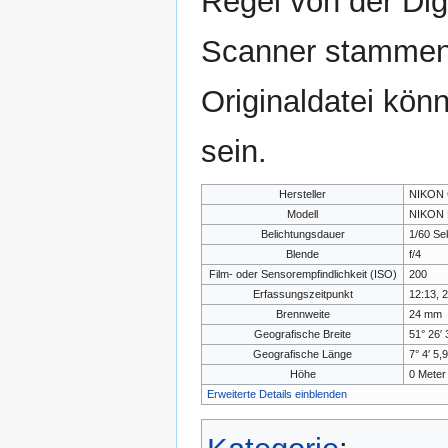
Regel von der Di
Scanner stammen.
Originaldatei kön
sein.
Hersteller
NIKON
Modell
NIKON 
Belichtungsdauer
1/60 Se
Blende
f/4
Film- oder Sensorempfindlichkeit (ISO)
200
Erfassungszeitpunkt
12:13, 
Brennweite
24 mm
Geografische Breite
51° 26′ 
Geografische Länge
7° 4′ 5,
Höhe
0 Meter
Erweiterte Details einblenden