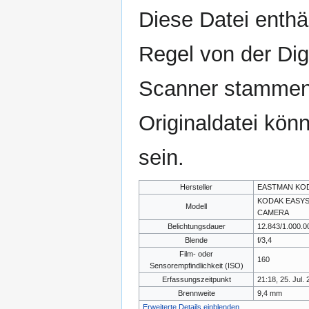
Diese Datei enthäl
Regel von der Di
Scanner stammen.
Originaldatei kön
sein.
Hersteller
EASTMAN KO
KODAK EASYS
Modell
CAMERA
Belichtungsdauer
12.843/1.000.0
Blende
f/3,4
Film- oder
160
Sensorempfindlichkeit (ISO)
Erfassungszeitpunkt
21:18, 25. Jul.
Brennweite
9,4 mm
Erweiterte Details einblenden