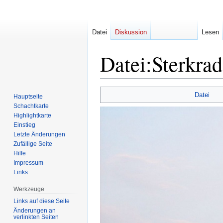
Datei
Diskussion
Lesen
Datei
:
Sterkra
Zur
Zur
Datei
Hauptseite
Navigation
Suche
Schachtkarte
springen
springen
Highlightkarte
Einstieg
Letzte Änderungen
Zufällige Seite
Hilfe
Impressum
Links
Werkzeuge
Links auf diese Seite
Änderungen an
verlinkten Seiten