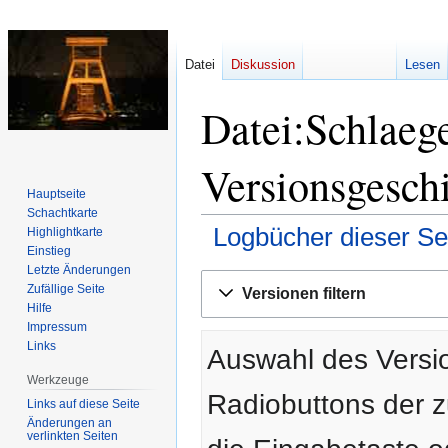
Datei
Diskussion
Lesen
Datei:Schlae
Versionsgesch
Hauptseite
Schachtkarte
Logbücher dieser Se
Highlightkarte
Einstieg
Letzte Änderungen
Zur
Zur
Zufällige Seite
Versionen filtern
Navigation
Suche
Hilfe
springen
springen
Impressum
Links
Auswahl des Versio
Werkzeuge
Radiobuttons der 
Links auf diese Seite
Änderungen an
verlinkten Seiten