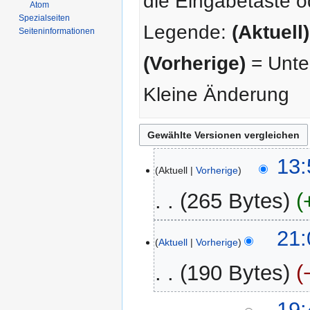
die Eingabetaste o
Atom
Spezialseiten
Legende:
(Aktuell)
Seiten­­informationen
(Vorherige)
= Unter
Kleine Änderung
23.
13:
Aktuell
Vorherige
Februar
2014
265 Bytes
22.
21:
Aktuell
Vorherige
Februar
2014
190 Bytes
30.
19: