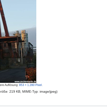
ere Auflösung:
853 × 1.280 Pixel
.
igröße: 219 KB, MIME-Typ:
image/jpeg
)