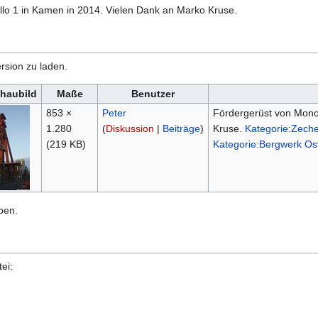
llo 1 in Kamen in 2014. Vielen Dank an Marko Kruse.
rsion zu laden.
haubild
Maße
Benutzer
853 ×
Peter
Fördergerüst von Monop
1.280
(
Diskussion
|
Beiträge
)
Kruse.
Kategorie:Zech
(219 KB)
Kategorie:Bergwerk Os
ben.
ei: