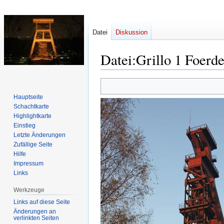
Datei
Diskussion
Datei
:
Grillo 1 Foerd
Zur
Zur
Navigation
Suche
Hauptseite
springen
springen
Schachtkarte
Highlightkarte
Einstieg
Letzte Änderungen
Zufällige Seite
Hilfe
Impressum
Links
Werkzeuge
Links auf diese Seite
Änderungen an
verlinkten Seiten