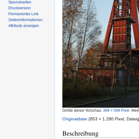
Spezialseiten
Druckversion
Permanenter Link
Seiten­­informationen
Attribute anzeigen
Größe dieser Vorschau:
399 × 599 Pixel
.
Weit
Originaldatei
‎
(853 × 1.280 Pixel, Date
Beschreibung