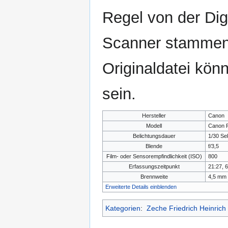
Regel von der Di
Scanner stammen.
Originaldatei kön
sein.
Hersteller
Canon
Modell
Canon 
Belichtungsdauer
1/30 Se
Blende
f/3,5
Film- oder Sensorempfindlichkeit (ISO)
800
Erfassungszeitpunkt
21:27, 6
Brennweite
4,5 mm
Erweiterte Details einblenden
Kategorien
:
Zeche Friedrich Heinrich