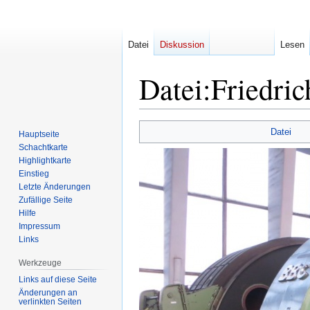
Datei
Diskussion
Lesen
Datei
:
Friedri
Zur
Zur
Datei
Hauptseite
Navigation
Suche
Schachtkarte
springen
springen
Highlightkarte
Einstieg
Letzte Änderungen
Zufällige Seite
Hilfe
Impressum
Links
Werkzeuge
Links auf diese Seite
Änderungen an
verlinkten Seiten