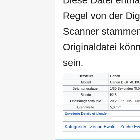
Diese Datei enthäl
Regel von der Di
Scanner stammen.
Originaldatei kön
sein.
Hersteller
Canon
Modell
Canon DIGITAL IXU
Belichtungsdauer
1/60 Sekunden (0,
Blende
f/2,8
Erfassungszeitpunkt
20:29, 27. Jun. 200
Brennweite
5,8 mm
Erweiterte Details einblenden
Kategorien
:
Zeche Ewald
Zeche Ewa