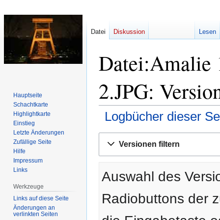
Datei
Diskussion
Lesen
Datei:Amalie 
2.JPG: Versio
Hauptseite
Schachtkarte
Logbücher dieser Se
Highlightkarte
Einstieg
Letzte Änderungen
Zur
Zur
Zufällige Seite
Versionen filtern
Navigation
Suche
Hilfe
springen
springen
Impressum
Links
Auswahl des Versio
Werkzeuge
Radiobuttons der 
Links auf diese Seite
Änderungen an
verlinkten Seiten