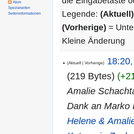
die Eingabetaste o
Atom
Spezialseiten
Legende:
(Aktuell)
Seiten­­informationen
(Vorherige)
= Unter
Kleine Änderung
22.
18:20,
Aktuell
Vorherige
September
2022
219 Bytes
+2
Amalie Schachta
Dank an Marko 
Helene & Amali