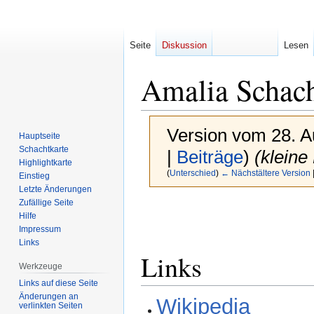
Seite
Diskussion
Lesen
Amalia Schach
Version vom 28. A
Hauptseite
Schachtkarte
|
Beiträge
)
(kleine
Highlightkarte
(
Unterschied
)
← Nächstältere Version
Einstieg
Letzte Änderungen
Zufällige Seite
Zur
Zur
Hilfe
Navigation
Suche
Impressum
springen
springen
Links
Links
Werkzeuge
Links auf diese Seite
Änderungen an
Wikipedia
verlinkten Seiten