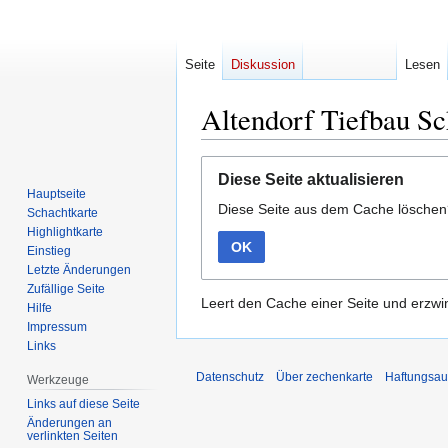
Seite
Diskussion
Lesen
Altendorf Tiefbau Sc
Zur
Zur
Diese Seite aktualisieren
Navigation
Suche
Hauptseite
Diese Seite aus dem Cache lösche
springen
springen
Schachtkarte
Highlightkarte
OK
Einstieg
Letzte Änderungen
Zufällige Seite
Leert den Cache einer Seite und erzwin
Hilfe
Impressum
Links
Datenschutz
Über zechenkarte
Haftungsau
Werkzeuge
Links auf diese Seite
Änderungen an
verlinkten Seiten